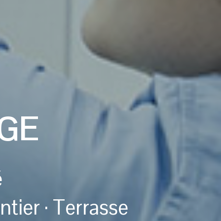
GE
é
ntier · Terrasse