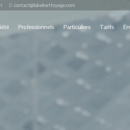
h
contact@labelnettoyage.com
iété
Professionnels
Particuliers
Tarifs
Em