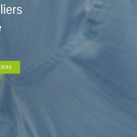
liers
e
LIERS