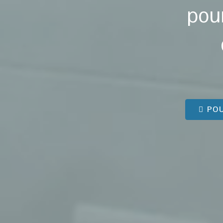
pou
POU