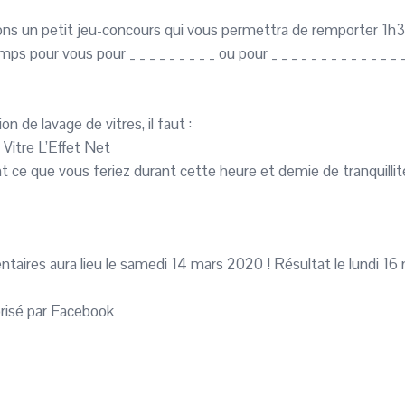
ns un petit jeu-concours qui vous permettra de remporter 1h30
our vous pour _ _ _ _ _ _ _ _ _ ou pour _ _ _ _ _ _ _ _ _ _ _ _ _ _ 
 de lavage de vitres, il faut :
Vitre L’Effet Net
 ce que vous feriez durant cette heure et demie de tranquillit
taires aura lieu le samedi 14 mars 2020 ! Résultat le lundi 16
orisé par Facebook