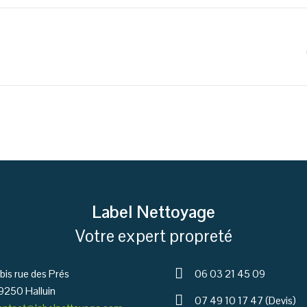
Label Nettoyage
Votre expert propreté
 bis rue des Prés
06 03 21 45 09
9250 Halluin
07 49 10 17 47 (Devis)